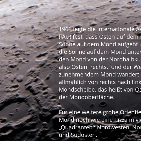
O
1961 legte die Internationale
(IAU) fest, dass Osten auf dem 
Sonne auf dem Mond aufgeht 
die Sonne auf dem Mond unter
den Mond von der Nordhalbkuge
also Osten rechts, und der Wes
zunehmendem Mond wandert di
allmählich von rechts nach lin
Mondscheibe, das heißt von O
der Mondoberfläche.
Für eine weitere grobe Orienti
Mond noch wie eine Pizza in vi
„Quadranten': Nordwesten, No
und Südosten.