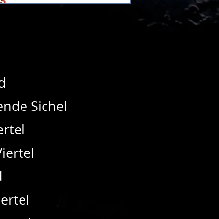
​
nde Sichel
ertel
iertel
d
iertel