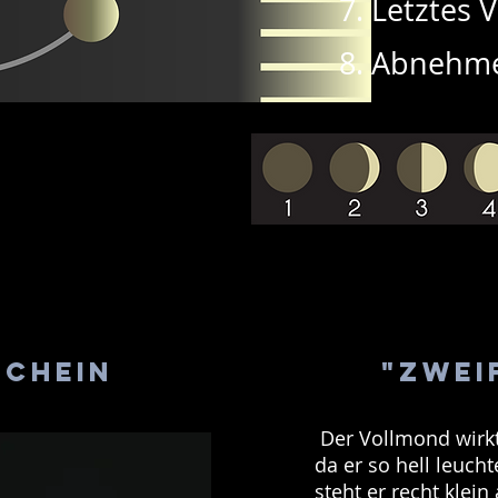
Letztes V
Abnehme
schein
"Zwei
Der Vollmond wirkt
da er so hell leuchte
steht er recht klei