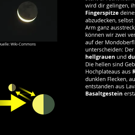
wird dir gelingen, i
Fingerspitze
deine
abzudecken, selbst
Arm ganz ausstrec
können wir zwei v
auf der Mondoberf
uelle: Wiki-Commons
unterscheiden: Der
hellgrauen
und
du
Die hellen sind Ge
Hochplateaus aus
dunklen Flecken, a
entstanden aus Lav
Basaltgestein
erst