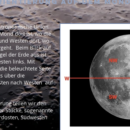
rientierung auf dem Mon
 Astronomische Union
Mond dort ist, wo die
und Westen dort, wo
geht. Beim Blick auf
l der Erde aus ist
ten links. Mit
e beleuchtete Seite
ks über die
sten nach Westen auf
erung teilen wir den
er Stücke, sogenannte
rdosten, Südwesten