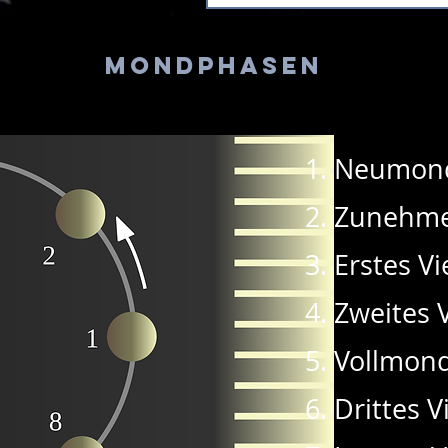
Mondphasen
Neumond
Zunehme
Erstes Vi
Zweites V
Vollmon
Drittes V