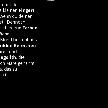
hn mit der
s kleinen
Fingers
 wenn du deinen
kst. Dennoch
erschiedene
Farben
läche
 Mond besteht aus
nklen
Bereichen
.
birge und
Regolith
, die
uch Mare genannt,
a, das zu
arrte.