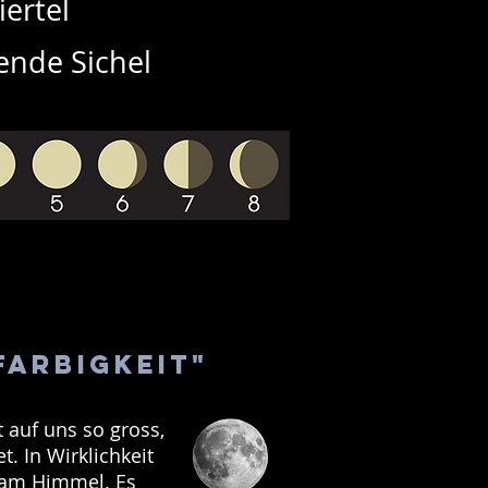
iertel
nde Sichel
farbigkeit"
 auf uns so gross,
t. In Wirklichkeit
n am Himmel. Es