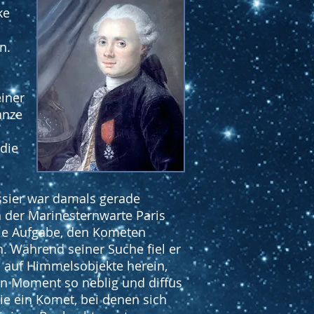
ke
n.
einer
anze
die
sier war damals gerade
n der Marinesternwarte Paris
ie Aufgabe, den Kometen
. Während seiner Suche fiel er
 auf Himmelsobjekte herein,
en Moment so neblig und diffus
e ein Komet, bei denen sich