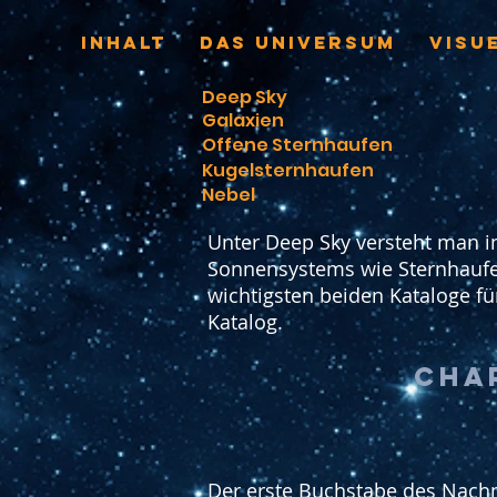
INHALT
Das Universum
VISU
Deep Sky
Galaxien
Offene Sternhaufen
Kugelsternhaufen
Nebel
Unter Deep Sky versteht man 
Sonnensystems wie Sternhaufen,
wichtigsten beiden Kataloge f
Katalog.
cha
Der erste Buchstabe des Nachn