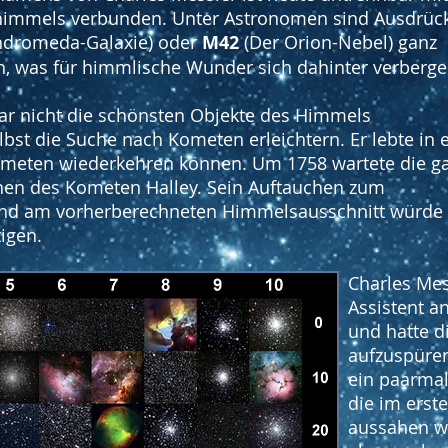
nhimmels verbunden. Unter Astronomen sind Ausdrüc
ndromeda-Galaxie) oder
M42
(Der Orion-Nebel) ganz
h, was für himmlische Wunder sich dahinter verberge
gar nicht die schönsten Objekte des Himmels
lbst die Suche nach Kometen erleichtern. Er lebte in 
Kometen wiederkehren können. Um 1758 wartete die g
nen des Kometen Halley. Sein Auftauchen zum
nd am vorherberechneten Himmelsausschnitt würde 
igen.
Charles Mes
Assistent a
und hatte d
aufzuspüren
ein paarmal
die im erst
aussahen wi