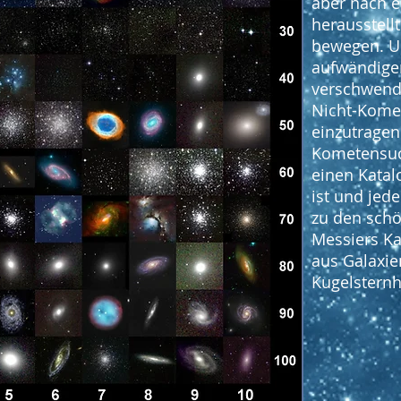
aber nach 
herausstellt
bewegen. Um
aufwändige
verschwende
Nicht-Komet
einzutragen
Kometensuc
einen Katal
ist und je
zu den schö
Messiers Ka
aus Galaxie
Kugelstern