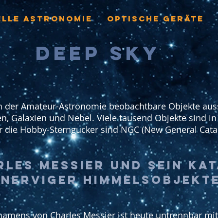
ELLE ASTRONOMIE
OPTISCHE GERÄTE
DEEP SKY
in der Amateur-Astronomie beobachtbare Objekte aus
 Galaxien und Nebel. Viele tausend Objekte sind in 
ür die Hobby-Sterngucker sind NGC (New General Cata
rles Messier und sein Ka
nerviger Himmelsobjekt
amens von Charles Messier ist heute untrennbar mit