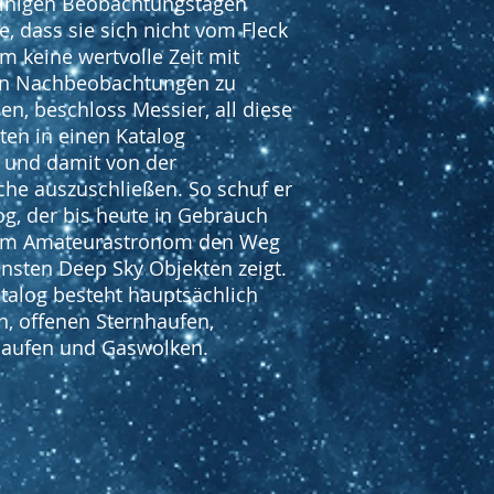
einigen Beobachtungstagen
e, dass sie sich nicht vom Fleck
 keine wertvolle Zeit mit
n Nachbeobachtungen zu
n, beschloss Messier, all diese
en in einen Katalog
 und damit von der
he auszuschließen. So schuf er
og, der bis heute in Gebrauch
dem Amateurastronom den Weg
nsten Deep Sky Objekten zeigt.
talog besteht hauptsächlich
n, offenen Sternhaufen,
haufen und Gaswolken.