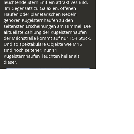
leuchtende Stern Enif ein attraktives Bild.
Im Gegensatz zu Galaxien, offenen
Haufen oder planetarischen Nebeln
gehören Kugelsternhaufen zu den
seltensten Erscheinungen am Himmel. Die
aktuellste Zählung der Kugelsternhaufen
der Milchstraße kommt auf nur 154 Stück.
Und so spektakuläre Objekte wie M15
sind noch seltener: nur 11
Kugelsternhaufen leuchten heller als
dieser.