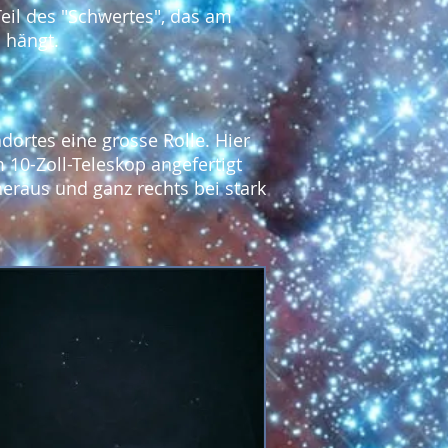
Teil des "Schwertes", das am
 hängt.
dortes eine grosse Rolle. Hier
 10-Zoll-Teleskop angefertigt
heraus und ganz rechts bei stark