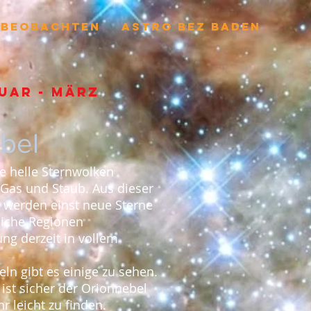
BEOBACHTEN
ASTRO BEZ BADEN
uar - märz
ebel
he helle Sternwolken
Gas und Staub. Aus dieser
e werden einst neue Sterne
eiche Regionen
ng derzeit in vollem
n gibt es einige zu sehen.
ist sicher der Orionnebel
r leicht zu finden.