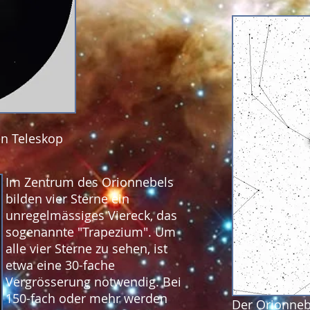
en Teleskop
Im Zentrum des Orionnebels
bilden vier Sterne ein
unregelmässiges Viereck, das
sogenannte "Trapezium". Um
alle vier Sterne zu sehen, ist
etwa eine 30-fache
Vergrösserung notwendig. Bei
150-fach oder mehr werden
Der Orionnebe