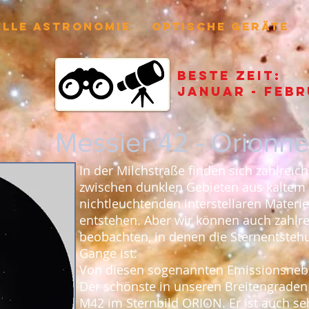
ELLE ASTRONOMIE
OPTISCHE GERÄTE
Beste Zeit:
januar - febr
Messier 42 - Orionn
In der Milchstraße finden sich zahlreic
zwischen dunklen Gebieten aus kaltem 
nichtleuchtenden interstellaren Materi
entstehen. Aber wir können auch zahlr
beobachten, in denen die Sternentstehu
Gange ist.
Von diesen sogenannten Emissionsnebel
Der schönste in unseren Breitengraden 
M42 im Sternbild ORION. Er ist auch seh