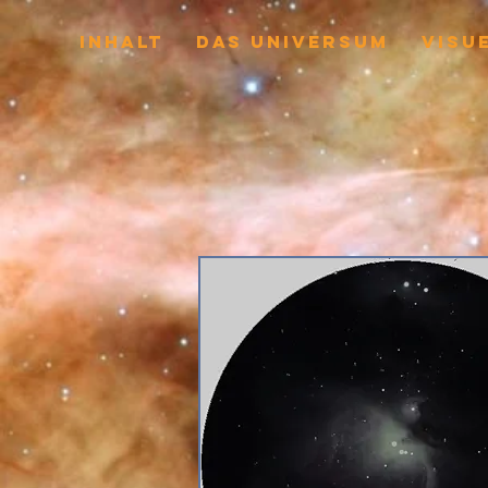
INHALT
Das Universum
VISU